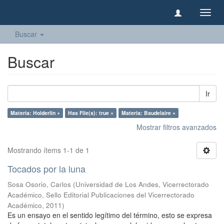
Camb
naveg
Buscar
Buscar
Ir
Materia: Holderlin ×
Has File(s): true ×
Materia: Baudelaire ×
Mostrar filtros avanzados
Mostrando ítems 1-1 de 1
Tocados por la luna
Sosa Osorio, Carlos
(
Universidad de Los Andes, Vicerrectorado
Académico, Sello Editorial Publicaciones del Vicerrectorado
Académico
,
2011
)
Es un ensayo en el sentido legítimo del término, esto se expresa