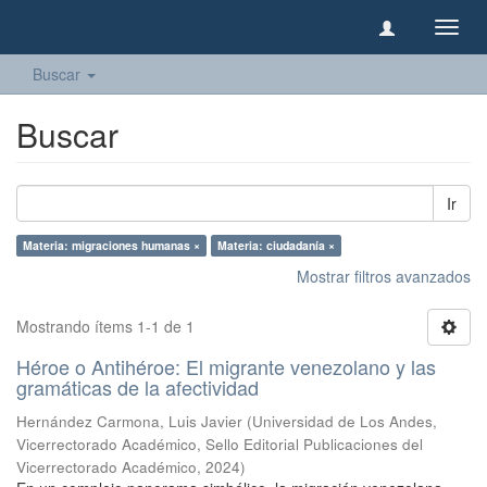
Camb
naveg
Buscar
Buscar
Ir
Materia: migraciones humanas ×
Materia: ciudadanía ×
Mostrar filtros avanzados
Mostrando ítems 1-1 de 1
Héroe o Antihéroe: El migrante venezolano y las
gramáticas de la afectividad
Hernández Carmona, Luis Javier
(
Universidad de Los Andes,
Vicerrectorado Académico, Sello Editorial Publicaciones del
Vicerrectorado Académico
,
2024
)