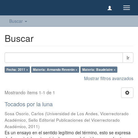
Camb
naveg
Buscar
Buscar
Ir
Fecha: 2011 ×
Materia: Armando Reverón ×
Materia: Baudelaire ×
Mostrar filtros avanzados
Mostrando ítems 1-1 de 1
Tocados por la luna
Sosa Osorio, Carlos
(
Universidad de Los Andes, Vicerrectorado
Académico, Sello Editorial Publicaciones del Vicerrectorado
Académico
,
2011
)
Es un ensayo en el sentido legítimo del término, esto se expresa