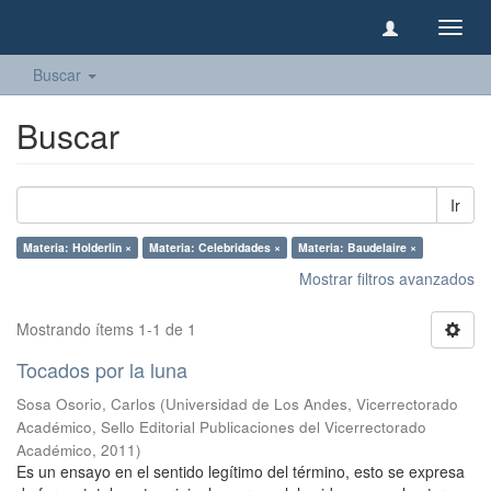
Camb
naveg
Buscar
Buscar
Ir
Materia: Holderlin ×
Materia: Celebridades ×
Materia: Baudelaire ×
Mostrar filtros avanzados
Mostrando ítems 1-1 de 1
Tocados por la luna
Sosa Osorio, Carlos
(
Universidad de Los Andes, Vicerrectorado
Académico, Sello Editorial Publicaciones del Vicerrectorado
Académico
,
2011
)
Es un ensayo en el sentido legítimo del término, esto se expresa