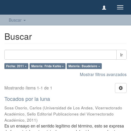
Camb
naveg
Buscar
Buscar
Ir
Fecha: 2011 ×
Materia: Frida Kahlo ×
Materia: Baudelaire ×
Mostrar filtros avanzados
Mostrando ítems 1-1 de 1
Tocados por la luna
Sosa Osorio, Carlos
(
Universidad de Los Andes, Vicerrectorado
Académico, Sello Editorial Publicaciones del Vicerrectorado
Académico
,
2011
)
Es un ensayo en el sentido legítimo del término, esto se expresa