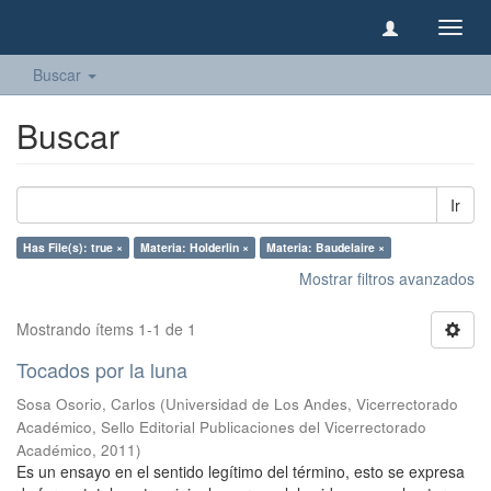
Camb
naveg
Buscar
Buscar
Ir
Has File(s): true ×
Materia: Holderlin ×
Materia: Baudelaire ×
Mostrar filtros avanzados
Mostrando ítems 1-1 de 1
Tocados por la luna
Sosa Osorio, Carlos
(
Universidad de Los Andes, Vicerrectorado
Académico, Sello Editorial Publicaciones del Vicerrectorado
Académico
,
2011
)
Es un ensayo en el sentido legítimo del término, esto se expresa