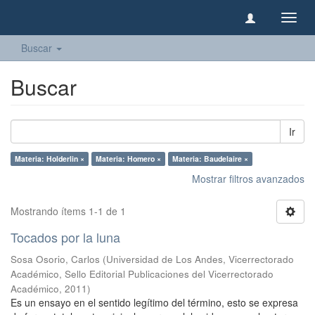
Camb
naveg
Buscar
Buscar
Ir
Materia: Holderlin ×
Materia: Homero ×
Materia: Baudelaire ×
Mostrar filtros avanzados
Mostrando ítems 1-1 de 1
Tocados por la luna
Sosa Osorio, Carlos
(
Universidad de Los Andes, Vicerrectorado
Académico, Sello Editorial Publicaciones del Vicerrectorado
Académico
,
2011
)
Es un ensayo en el sentido legítimo del término, esto se expresa