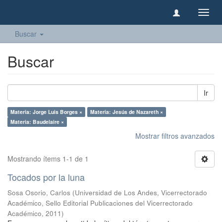
Camb
naveg
Buscar
Buscar
Ir
Materia: Jorge Luis Borges ×
Materia: Jesús de Nazareth ×
Materia: Baudelaire ×
Mostrar filtros avanzados
Mostrando ítems 1-1 de 1
Tocados por la luna
Sosa Osorio, Carlos
(
Universidad de Los Andes, Vicerrectorado
Académico, Sello Editorial Publicaciones del Vicerrectorado
Académico
,
2011
)