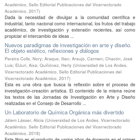
Académico, Sello Editorial Publicaciones del Vicerrectorado
Académico
,
2017
)
Dada la necesidad de divulgar a la comunidad científica e
industrial, tanto nacional como internacional, los frutos del trabajo
académico, de investigación y extensión recientes, así como
propiciar el intercambio de ideas ...
Nuevos paradigmas de investigación en arte y diseño.
El objeto estético, reflexiones y diálogos
Pereira Colls, Nory
;
Araque, Ilian
;
Araujo, Carmen
;
Chacón, José
Luis
;
ElJuri, Aixa
;
Quiñónez, Herly
(
Universidad de Los Andes,
Vicerrectorado Académico, Sello Editorial Publicaciones del
Vicerrectorado Académico
,
2017
)
Esta es una obra que busca la reflexión sobre el proceso de
investigación-creación artística. El contenido de la misma reúne
los textos de las Jornadas de Investigación en Arte y Diseño
realizadas en el Consejo de Desarrollo ...
Un Laboratorio de Química Orgánica más divertido
Játem Lásser, Alicia
(
Universidad de Los Andes. Vicerrectorado
Académico. Sello Editorial Publicaciones del Vicerrectorado
Académico
,
2018
)
Este libro es el producto de varios años de docencia en el primer