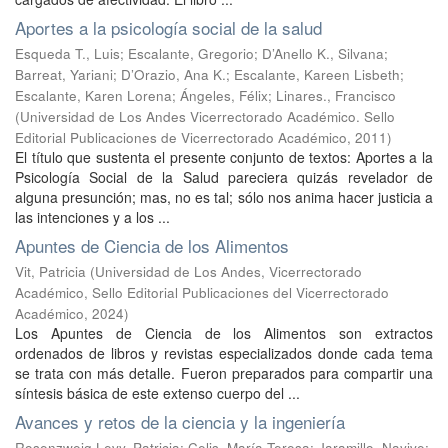
Aportes a la psicología social de la salud
Esqueda T., Luis
;
Escalante, Gregorio
;
D’Anello K., Silvana
;
Barreat, Yariani
;
D’Orazio, Ana K.
;
Escalante, Kareen Lisbeth
;
Escalante, Karen Lorena
;
Ángeles, Félix
;
Linares., Francisco
(
Universidad de Los Andes Vicerrectorado Académico. Sello
Editorial Publicaciones de Vicerrectorado Académico
,
2011
)
El título que sustenta el presente conjunto de textos: Aportes a la
Psicología Social de la Salud pareciera quizás revelador de
alguna presunción; mas, no es tal; sólo nos anima hacer justicia a
las intenciones y a los ...
Apuntes de Ciencia de los Alimentos
Vit, Patricia
(
Universidad de Los Andes, Vicerrectorado
Académico, Sello Editorial Publicaciones del Vicerrectorado
Académico
,
2024
)
Los Apuntes de Ciencia de los Alimentos son extractos
ordenados de libros y revistas especializados donde cada tema
se trata con más detalle. Fueron preparados para compartir una
síntesis básica de este extenso cuerpo del ...
Avances y retos de la ciencia y la ingeniería
Rosenzweig Levy, Patricia
;
Celis, María Teresa
;
Jaramillo, Nayive
;