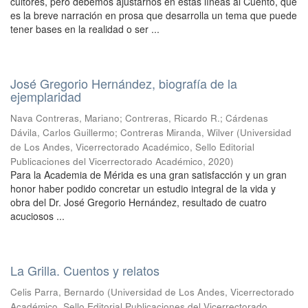
cultores, pero debemos ajustarnos en estas líneas al Cuento, que
es la breve narración en prosa que desarrolla un tema que puede
tener bases en la realidad o ser ...
José Gregorio Hernández, biografía de la
ejemplaridad
Nava Contreras, Mariano
;
Contreras, Ricardo R.
;
Cárdenas
Dávila, Carlos Guillermo
;
Contreras Miranda, Wilver
(
Universidad
de Los Andes, Vicerrectorado Académico, Sello Editorial
Publicaciones del Vicerrectorado Académico
,
2020
)
Para la Academia de Mérida es una gran satisfacción y un gran
honor haber podido concretar un estudio integral de la vida y
obra del Dr. José Gregorio Hernández, resultado de cuatro
acuciosos ...
La Grilla. Cuentos y relatos
Celis Parra, Bernardo
(
Universidad de Los Andes, Vicerrectorado
Académico, Sello Editorial Publicaciones del Vicerrectorado