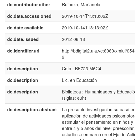
dc.contributor.other
Reinoza, Marianela
dc.date.accessioned
2019-10-14T13:13:02Z
dc.date.available
2019-10-14T13:13:02Z
dc.date.issued
2012-06-18
dc.identifier.uri
http://bdigital2.ula.ve:8080/xmlui/6543
9
dc.description
Cota : BF723 M6C4
dc.description
Lic. en Educación
dc.description
Biblioteca : Humanidades y Educación
(siglas: euh)
dc.description.abstract
La presente investigación se basó en l
aplicación de actividades psicomotoras
estimular el pensamiento en niños y ni
entre 4 y 5 años del nivel preescolar. El
estudio se enmarcó en el Eje de Aplica