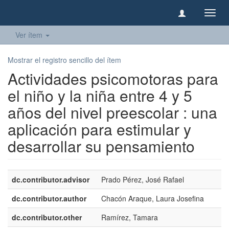
Camb
naveg
Ver ítem
Mostrar el registro sencillo del ítem
Actividades psicomotoras para
el niño y la niña entre 4 y 5
años del nivel preescolar : una
aplicación para estimular y
desarrollar su pensamiento
dc.contributor.advisor
Prado Pérez, José Rafael
dc.contributor.author
Chacón Araque, Laura Josefina
dc.contributor.other
Ramírez, Tamara