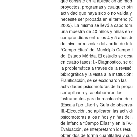
que consiste en la aplicación de model
proyectos, programas y cualquier otra
actividad que haya sido o no valida y
necesite ser probada en el terreno (GI
2005). La misma se llevó a cabo toma
una muestra de 40 niños y niñas en e
comprendidas entre los 4 y 5 años de 
del nivel preescolar del Jardín de Infan
“Campo Elías” del Municipio Campo Elí
del Estado Mérida. El estudio se desarr
en cuatro fases: I.- Diagnóstico, se det
la problemática a través de la revisión
bibliográfica y la visita a la institución; II
Planificación, se seleccionaron las
actividades psicomotoras de la propues
ser aplicada y se elaboraron los
instrumentos para la recolección de da
(Escala tipo Likert y Guía de observaci
III.-Ejecución, se aplicaron las activida
psicomotoras a los niños y niñas del Ja
de Infancia “Campo Elías” y en la IV.-
Evaluación, se interpretaron los result
obtenidos de forma cuantitativa y cualit