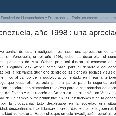
Facultad de Humanidades y Educación
Trabajos especiales de gr
Venezuela, año 1998 : una aprecia
tivo central de esta investigación es hacer una apreciación de la c
idad en Venezuela, en el año 1998, debemos desarrollar el con
idad, partiendo de Max Weber, para así ilustrar el concepto de c
idad. Elegimos Max Weber como base para el desarrollo del con
dad por la relevancia que tiene dentro de las ciencias sociales y su sign
científico al campo de la sociología, comentado en líneas anteriore
uego que desarrollemos esta primera parte, para la segunda par
ación, aportaremos elementos reflexivos para la comprensión del esc
dad del Estado y su situación en Venezuela. La situación en Venezue
ad de un cambio y mejoramiento” en las instituciones y en la gobern
 por la ciudadanía. Esto desplegaba en la sociedad una situ
dad, desconfianza, incertidumbre, incredulidad, etc. ante la gobernabil
ionalidad venezolana. Es por ello, que en esta investigación recapitular