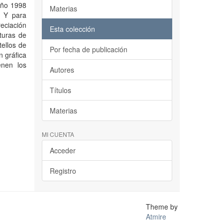
año 1998
Materias
. Y para
eciación
Esta colección
turas de
ellos de
Por fecha de publicación
n gráfica
enen los
Autores
Títulos
Materias
MI CUENTA
Acceder
Registro
Theme by
Atmire