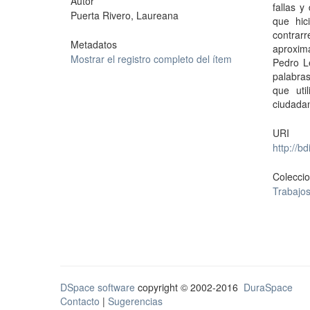
Autor
fallas y
Puerta Rivero, Laureana
que hic
contrar
Metadatos
aproxim
Mostrar el registro completo del ítem
Pedro L
palabras
que uti
ciudada
URI
http://b
Colecci
Trabajos
DSpace software
copyright © 2002-2016
DuraSpace
Contacto
|
Sugerencias