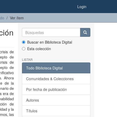
Login
ado
Ver ítem
ción
Buscar en Biblioteca Digital
Esta colección
risis de
cepto de
LISTAR
risis de
cepto de
Todo Biblioteca Digital
ificativo
s. Ahora
Comunidades & Colecciones
te de la
enario de
Por fecha de publicación
la era de
abilidad
Autores
ación de
idad y la
Títulos
emos, las