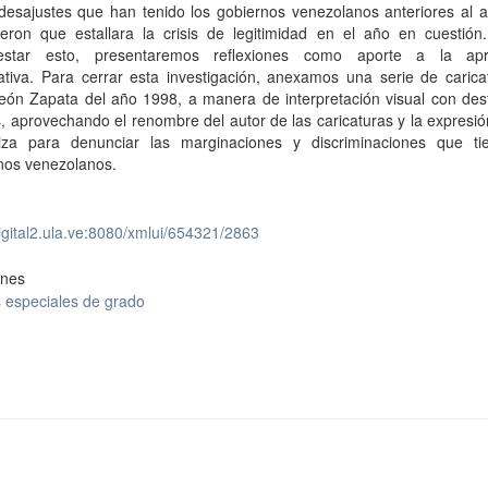
 desajustes que han tenido los gobiernos venezolanos anteriores al 
ieron que estallara la crisis de legitimidad en el año en cuestión
restar esto, presentaremos reflexiones como aporte a la apr
ativa. Para cerrar esta investigación, anexamos una serie de carica
eón Zapata del año 1998, a manera de interpretación visual con dest
, aprovechando el renombre del autor de las caricaturas y la expresió
liza para denunciar las marginaciones y discriminaciones que ti
nos venezolanos.
digital2.ula.ve:8080/xmlui/654321/2863
ones
 especiales de grado