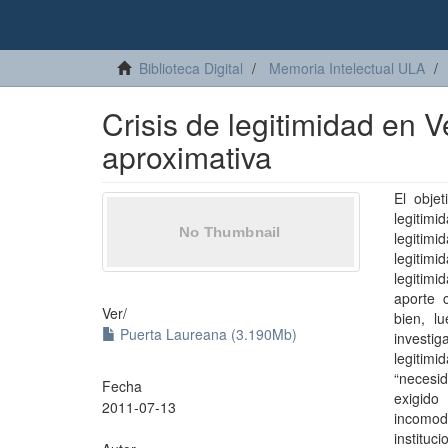
Biblioteca Digital
Memoria Intelectual ULA
Crisis de legitimidad en 
aproximativa
El obje
legitim
legitim
legitim
legitimi
aporte 
Ver/
bien, l
Puerta Laureana (3.190Mb)
investig
legitimi
“necesid
Fecha
exigido
2011-07-13
incomodi
instituc