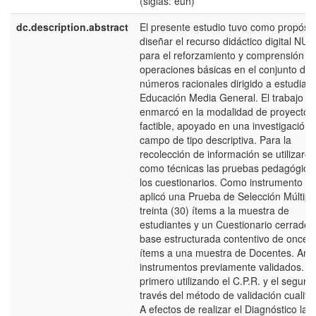
(siglas: euh)
dc.description.abstract
El presente estudio tuvo como propósit
diseñar el recurso didáctico digital NU
para el reforzamiento y comprensión de
operaciones básicas en el conjunto de 
números racionales dirigido a estudian
Educación Media General. El trabajo s
enmarcó en la modalidad de proyecto
factible, apoyado en una investigación 
campo de tipo descriptiva. Para la
recolección de información se utilizaron
como técnicas las pruebas pedagógica
los cuestionarios. Como instrumento se
aplicó una Prueba de Selección Múltipl
treinta (30) ítems a la muestra de
estudiantes y un Cuestionario cerrado 
base estructurada contentivo de once (
ítems a una muestra de Docentes. Am
instrumentos previamente validados. El
primero utilizando el C.P.R. y el segund
través del método de validación cualitat
A efectos de realizar el Diagnóstico la