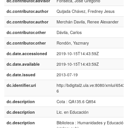
dc.contributor.advisor
Fonseca, José Gregorio
dc.contributor.author
Quijada Chávez, Fredney Jesus
dc.contributor.author
Merchán Davila, Renee Alexander
dc.contributor.other
Dávila, Carlos
dc.contributor.other
Rondón, Yazmary
dc.date.accessioned
2019-10-15T14:43:59Z
dc.date.available
2019-10-15T14:43:59Z
dc.date.issued
2013-07-19
dc.identifier.uri
http://bdigital2.ula.ve:8080/xmlui/6543
6
dc.description
Cota : QA135.6 Q854
dc.description
Lic. en Educación
dc.description
Biblioteca : Humanidades y Educación