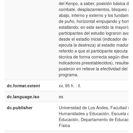
del Kenpo, a saber, posición básica de
combate, desplazamientos, bloqueo arr
abajo, interno y externo y los fundame
de puño, horizontal empujando y horizo
estallando; en este sentido la mayoría 
participantes del estudio lograron avan
desde el estadio inicial (indicador de q
ejecuta la destreza) al estadio maduro(
referido a que el participante ejecuta la
técnica de forma correcta según divers
indicadores preestablecidos), resultad
pusieron en relieve la efectividad del
programa.
dc.format.extent
xv, 95 h. : il.
dc.language.iso
es
dc.publisher
Universidad de Los Andes, Facultad de
Humanidades y Educación, Escuela de
Educación, Departamento de Educació
Física