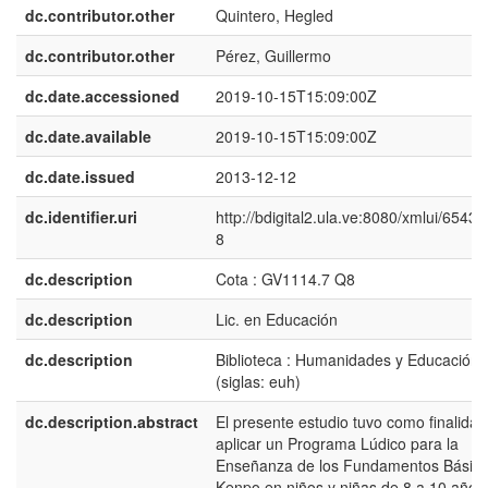
dc.contributor.other
Quintero, Hegled
dc.contributor.other
Pérez, Guillermo
dc.date.accessioned
2019-10-15T15:09:00Z
dc.date.available
2019-10-15T15:09:00Z
dc.date.issued
2013-12-12
dc.identifier.uri
http://bdigital2.ula.ve:8080/xmlui/6543
8
dc.description
Cota : GV1114.7 Q8
dc.description
Lic. en Educación
dc.description
Biblioteca : Humanidades y Educación
(siglas: euh)
dc.description.abstract
El presente estudio tuvo como finalidad
aplicar un Programa Lúdico para la
Enseñanza de los Fundamentos Básico
Kenpo en niños y niñas de 8 a 10 años.