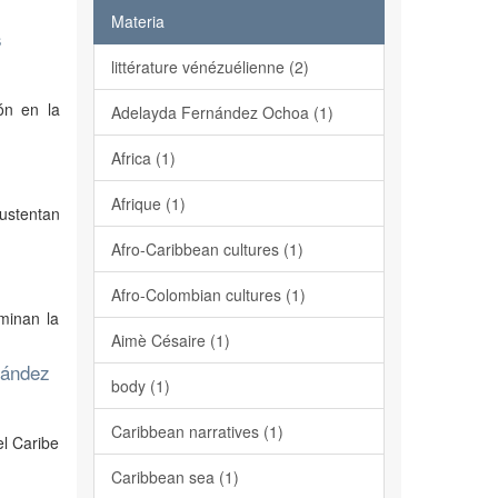
Materia
s
littérature vénézuélienne (2)
ón en la
Adelayda Fernández Ochoa (1)
Africa (1)
Afrique (1)
sustentan
Afro-Caribbean cultures (1)
Afro-Colombian cultures (1)
minan la
Aimè Césaire (1)
nández
body (1)
Caribbean narratives (1)
el Caribe
Caribbean sea (1)