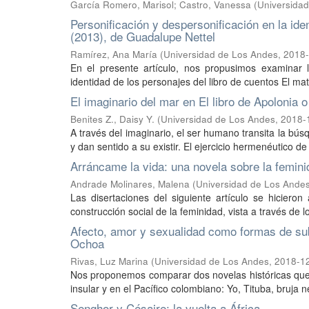
García Romero, Marisol
;
Castro, Vanessa
(
Universida
Personificación y despersonificación en la ide
(2013), de Guadalupe Nettel
Ramírez, Ana María
(
Universidad de Los Andes
,
2018-
En el presente artículo, nos propusimos examinar 
identidad de los personajes del libro de cuentos El mat
El imaginario del mar en El libro de Apolonia o 
Benites Z., Daisy Y.
(
Universidad de Los Andes
,
2018-
A través del imaginario, el ser humano transita la bús
y dan sentido a su existir. El ejercicio hermenéutico d
Arráncame la vida: una novela sobre la feminid
Andrade Molinares, Malena
(
Universidad de Los Ande
Las disertaciones del siguiente artículo se hicier
construcción social de la feminidad, vista a través de l
Afecto, amor y sexualidad como formas de s
Ochoa
Rivas, Luz Marina
(
Universidad de Los Andes
,
2018-1
Nos proponemos comparar dos novelas históricas que el
insular y en el Pacífico colombiano: Yo, Tituba, bruja
Senghor y Césaire: la vuelta a África