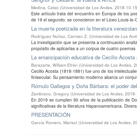
Medina, Celso
(
Universidad de Los Andes
,
2018-10-1
Este artículo trata del encuentro en Europa de los p
de 19 el segundo, se conocieron en el Liceo Louis-le-
La muerte poetizada en la literatura venezolan
Rodríguez Núñez, Carmen Z.
(
Universidad de Los An
La investigación que se presenta a continuación analiza
propósito de aplicarlas a un corpus de cuatro poemas re
La emancipación educativa de Cecilio Acosta
Barazarte, William Efrén
(
Universidad de Los Andes
,
2
Cecilio Acosta (1818-1881) fue uno de los intelectua
finisecular. Su pensamiento moderno abarca un conjunt
Rómulo Gallegos y Doña Bárbara: el poder de
Zambrano, Gregory
(
Universidad de Los Andes
,
2018-
En 2019 se cumplen 90 años de la publicación de Do
significativas de la literatura hispanoamericana. Dive
PRESENTACIÓN
García Romero, Marisol
(
Universidad de Los Andes
,
2