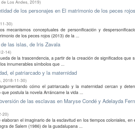
d de Los Andes
,
2019
)
ntidad de los personajes en El matrimonio de los peces rojo
11-30
)
los mecanismos conceptuales de personificación y despersonificaci
rimonio de los peces rojos (2013) de la ...
de las islas, de Iris Zavala
12-14
)
queda de la trascendencia, a partir de la creación de significados que 
e los innumerables símbolos que ...
ad, el patriarcado y la maternidad
s
,
2018-11-30
)
on argumentando cómo el patriarcado y la maternidad cercan y deter
o que postula la novela Arráncame la vida ...
ubversión de las esclavas en Maryse Condé y Adelayda Fer
2-20
)
aboran el imaginario de la esclavitud en los tiempos coloniales, en 
 negra de Salem (1986) de la guadalupana ...