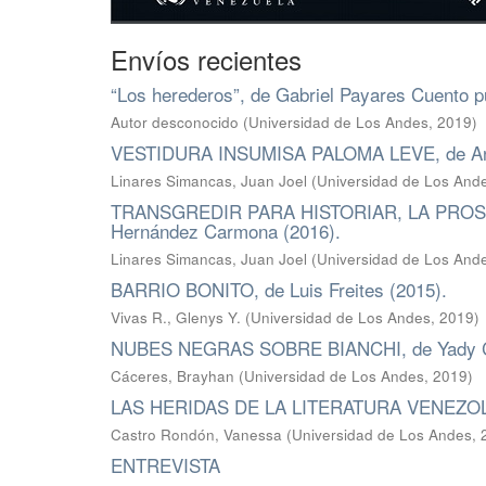
Envíos recientes
“Los herederos”, de Gabriel Payares Cuento p
Autor desconocido
(
Universidad de Los Andes
,
2019
)
VESTIDURA INSUMISA PALOMA LEVE, de Ana 
Linares Simancas, Juan Joel
(
Universidad de Los And
TRANSGREDIR PARA HISTORIAR, LA PROSP
Hernández Carmona (2016).
Linares Simancas, Juan Joel
(
Universidad de Los And
BARRIO BONITO, de Luis Freites (2015).
Vivas R., Glenys Y.
(
Universidad de Los Andes
,
2019
)
NUBES NEGRAS SOBRE BIANCHI, de Yady C
Cáceres, Brayhan
(
Universidad de Los Andes
,
2019
)
LAS HERIDAS DE LA LITERATURA VENEZOLAN
Castro Rondón, Vanessa
(
Universidad de Los Andes
,
ENTREVISTA