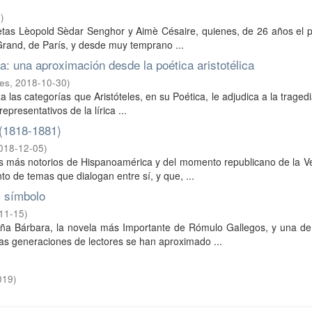
5
)
oetas Lèopold Sèdar Senghor y Aimè Césaire, quienes, de 26 años el 
Grand, de París, y desde muy temprano ...
a: una aproximación desde la poética aristotélica
des
,
2018-10-30
)
 las categorías que Aristóteles, en su Poética, le adjudica a la tragedi
presentativos de la lírica ...
 (1818-1881)
018-12-05
)
les más notorios de Hispanoamérica y del momento republicano de la 
o de temas que dialogan entre sí, y que, ...
l símbolo
11-15
)
ña Bárbara, la novela más Importante de Rómulo Gallegos, y una de
rsas generaciones de lectores se han aproximado ...
019
)