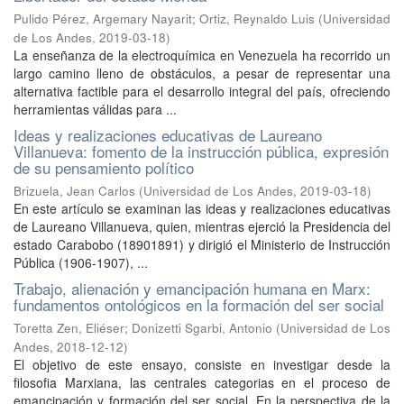
Pulido Pérez, Argemary Nayarit
;
Ortiz, Reynaldo Luis
(
Universidad
de Los Andes
,
2019-03-18
)
La enseñanza de la electroquímica en Venezuela ha recorrido un
largo camino lleno de obstáculos, a pesar de representar una
alternativa factible para el desarrollo integral del país, ofreciendo
herramientas válidas para ...
Ideas y realizaciones educativas de Laureano
Villanueva: fomento de la instrucción pública, expresión
de su pensamiento político
Brizuela, Jean Carlos
(
Universidad de Los Andes
,
2019-03-18
)
En este artículo se examinan las ideas y realizaciones educativas
de Laureano Villanueva, quien, mientras ejerció la Presidencia del
estado Carabobo (18901891) y dirigió el Ministerio de Instrucción
Pública (1906-1907), ...
Trabajo, alienación y emancipación humana en Marx:
fundamentos ontológicos en la formación del ser social
Toretta Zen, Eliéser
;
Donizetti Sgarbi, Antonio
(
Universidad de Los
Andes
,
2018-12-12
)
El objetivo de este ensayo, consiste en investigar desde la
filosofia Marxiana, las centrales categorias en el proceso de
emancipación y formación del ser social. En la perspectiva de la