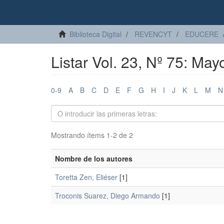
Biblioteca Digital
REVENCYT
EDUCERE
Listar Vol. 23, Nº 75: May
0-9
A
B
C
D
E
F
G
H
I
J
K
L
M
N
Mostrando ítems 1-2 de 2
Nombre de los autores
Toretta Zen, Eliéser
[1]
Troconis Suarez, Diego Armando
[1]