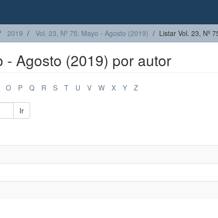
2019
Vol. 23, Nº 75: Mayo - Agosto (2019)
Listar Vol. 23, Nº 
o - Agosto (2019) por autor
O
P
Q
R
S
T
U
V
W
X
Y
Z
Ir