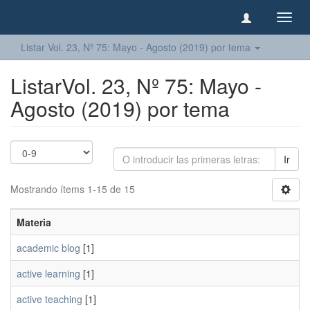
Camb
naveg
Listar Vol. 23, Nº 75: Mayo - Agosto (2019) por tema
ListarVol. 23, Nº 75: Mayo -
Agosto (2019) por tema
Ir
Mostrando ítems 1-15 de 15
Materia
academic blog
[1]
active learning
[1]
active teaching
[1]