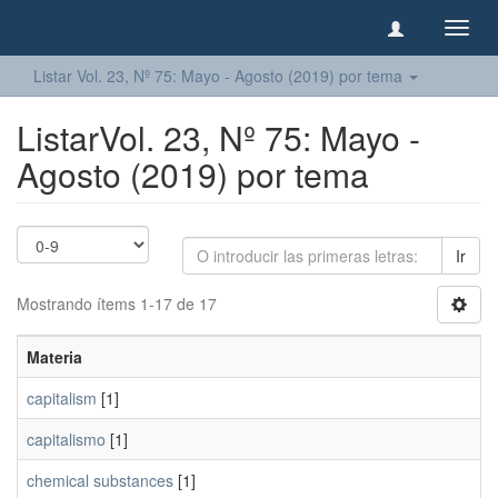
Camb
naveg
Listar Vol. 23, Nº 75: Mayo - Agosto (2019) por tema
ListarVol. 23, Nº 75: Mayo -
Agosto (2019) por tema
Ir
Mostrando ítems 1-17 de 17
Materia
capitalism
[1]
capitalismo
[1]
chemical substances
[1]