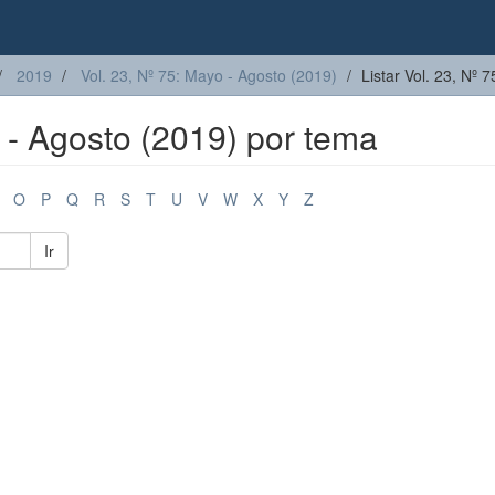
2019
Vol. 23, Nº 75: Mayo - Agosto (2019)
Listar Vol. 23, Nº
o - Agosto (2019) por tema
O
P
Q
R
S
T
U
V
W
X
Y
Z
Ir