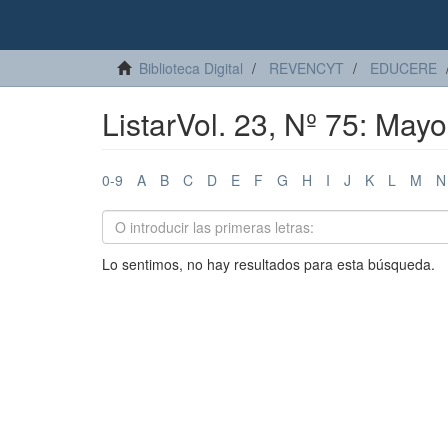
Biblioteca Digital
REVENCYT
EDUCERE
ListarVol. 23, Nº 75: May
0-9
A
B
C
D
E
F
G
H
I
J
K
L
M
N
Lo sentimos, no hay resultados para esta búsqueda.