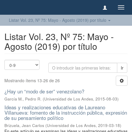
Camb
naveg
Listar Vol. 23, Nº 75: Mayo - Agosto (2019) por título
Listar Vol. 23, Nº 75: Mayo -
Agosto (2019) por título
Ir
Mostrando ítems 13-26 de 26
¿Hay un “modo de ser” venezolano?
García M., Pedro R.
(
Universidad de Los Andes
,
2015-08-03
)
Ideas y realizaciones educativas de Laureano
Villanueva: fomento de la instrucción pública, expresión
de su pensamiento político
Brizuela, Jean Carlos
(
Universidad de Los Andes
,
2019-03-18
)
En este artículo se examinan las ideas y realizaciones educativas