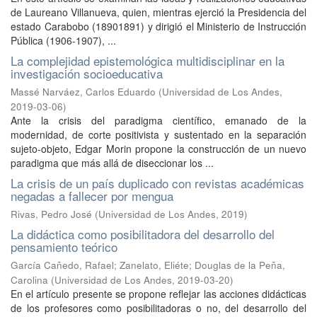
de Laureano Villanueva, quien, mientras ejerció la Presidencia del
estado Carabobo (18901891) y dirigió el Ministerio de Instrucción
Pública (1906-1907), ...
La complejidad epistemológica multidisciplinar en la
investigación socioeducativa
Massé Narváez, Carlos Eduardo
(
Universidad de Los Andes
,
2019-03-06
)
Ante la crisis del paradigma científico, emanado de la
modernidad, de corte positivista y sustentado en la separación
sujeto-objeto, Edgar Morin propone la construcción de un nuevo
paradigma que más allá de diseccionar los ...
La crisis de un país duplicado con revistas académicas
negadas a fallecer por mengua
Rivas, Pedro José
(
Universidad de Los Andes
,
2019
)
La didáctica como posibilitadora del desarrollo del
pensamiento teórico
García Cañedo, Rafael
;
Zanelato, Eliéte
;
Douglas de la Peña,
Carolina
(
Universidad de Los Andes
,
2019-03-20
)
En el artículo presente se propone reflejar las acciones didácticas
de los profesores como posibilitadoras o no, del desarrollo del