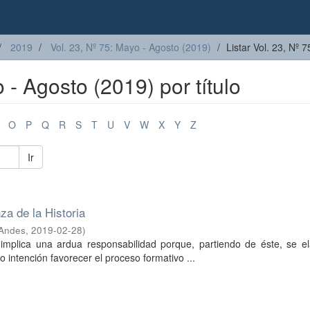
2019
Vol. 23, Nº 75: Mayo - Agosto (2019)
Listar Vol. 23, Nº 
o - Agosto (2019) por título
O
P
Q
R
S
T
U
V
W
X
Y
Z
Ir
za de la Historia
 Andes
,
2019-02-28
)
implica una ardua responsabilidad porque, partiendo de éste, se el
 intención favorecer el proceso formativo ...