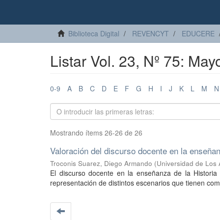
Biblioteca Digital
REVENCYT
EDUCERE
Listar Vol. 23, Nº 75: May
0-9
A
B
C
D
E
F
G
H
I
J
K
L
M
N
Mostrando ítems 26-26 de 26
Valoración del discurso docente en la enseñan
Troconis Suarez, Diego Armando
(
Universidad de Los
El discurso docente en la enseñanza de la Historia 
representación de distintos escenarios que tienen como