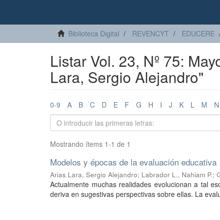
Biblioteca Digital
REVENCYT
EDUCERE
Listar Vol. 23, Nº 75: May
Lara, Sergio Alejandro"
0-9
A
B
C
D
E
F
G
H
I
J
K
L
M
N
Mostrando ítems 1-1 de 1
Modelos y épocas de la evaluación educativa
Arias Lara, Sergio Alejandro
;
Labrador L., Nahiam P.
;
G
Actualmente muchas realidades evolucionan a tal esc
deriva en sugestivas perspectivas sobre ellas. La eva