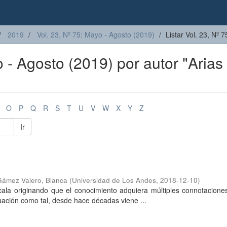
2019
Vol. 23, Nº 75: Mayo - Agosto (2019)
Listar Vol. 23, Nº 
o - Agosto (2019) por autor "Arias
O
P
Q
R
S
T
U
V
W
X
Y
Z
Ir
ámez Valero, Blanca
(
Universidad de Los Andes
,
2018-12-10
)
ala originando que el conocimiento adquiera múltiples connotaciones
luación como tal, desde hace décadas viene ...