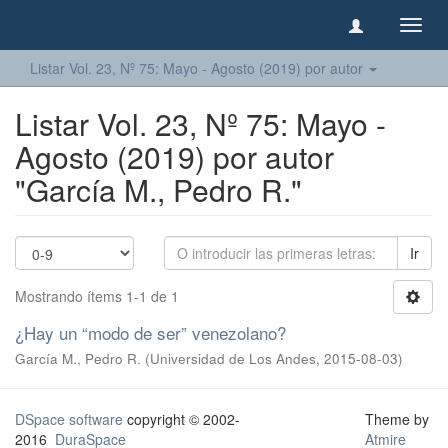
Camb
naveg
Listar Vol. 23, Nº 75: Mayo - Agosto (2019) por autor
Listar Vol. 23, Nº 75: Mayo -
Agosto (2019) por autor
"García M., Pedro R."
Ir
Mostrando ítems 1-1 de 1
¿Hay un “modo de ser” venezolano?
García M., Pedro R.
(
Universidad de Los Andes
,
2015-08-03
)
DSpace software
copyright © 2002-
Theme by
2016
DuraSpace
Atmire