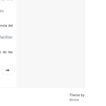
su
encia del
cilitar
e de las
Theme by
Atmire