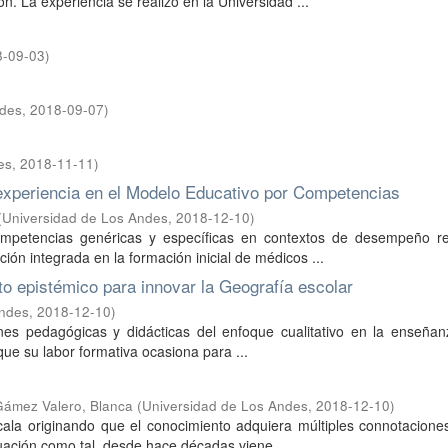
. La experiencia se realizó en la Universidad ...
8-09-03
)
ndes
,
2018-09-07
)
es
,
2018-11-11
)
a experiencia en el Modelo Educativo por Competencias
(
Universidad de Los Andes
,
2018-12-10
)
ompetencias genéricas y específicas en contextos de desempeño re
ión integrada en la formación inicial de médicos ...
lto epistémico para innovar la Geografía escolar
Andes
,
2018-12-10
)
iones pedagógicas y didácticas del enfoque cualitativo en la enseña
e su labor formativa ocasiona para ...
ámez Valero, Blanca
(
Universidad de Los Andes
,
2018-12-10
)
ala originando que el conocimiento adquiera múltiples connotaciones
luación como tal, desde hace décadas viene ...