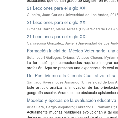
estudiantes que cursan grado de Magíster en Educación
21 Lecciones para el siglo XXI
Cubeiro, Juan Carlos
(
Universidad de Los Andes
,
201
21 Lecciones para el siglo XXI
Giménez Barbat, María Teresa
(
Universidad de Los A
21 Lecciones para el siglo XXI
Carrascosa González, Javier
(
Universidad de Los And
Formación inicial del Médico Veterinario: un
Betancourt Gallegos, Oriana
;
Velasco Chacur, Myriam
La formación por competencias requiere integrar c
profesión. Aquí se presenta una experiencia de evaluac
Del Positivismo a la Ciencia Cualitativa: el sa
Santiago Rivera, José Armando
(
Universidad de Los 
Este artículo analiza la innovación de las orientac
geografía escolar. Asume como obstáculo epistémico qu
Modelos y épocas de la evaluación educativa
Arias Lara, Sergio Alejandro
;
Labrador L., Nahiam P.
;
G
Actualmente muchas realidades evolucionan a tal esc
deriva en sugestivas perspectivas sobre ellas. La eva