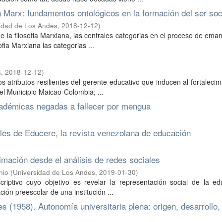
 Marx: fundamentos ontológicos en la formación del ser soc
idad de Los Andes
,
2018-12-12
)
de la filosofia Marxiana, las centrales categorias en el proceso de ema
ofia Marxiana las categorias ...
s
,
2018-12-12
)
los atributos resilientes del gerente educativo que inducen al fortalecim
del Municipio Maicao-Colombia; ...
académicas negadas a fallecer por mengua
ales de Educere, la revista venezolana de educación
imación desde el análisis de redes sociales
nio
(
Universidad de Los Andes
,
2019-01-30
)
criptivo cuyo objetivo es revelar la representación social de la ed
ción preescolar de una institución ...
 (1958). Autonomía universitaria plena: origen, desarrollo,