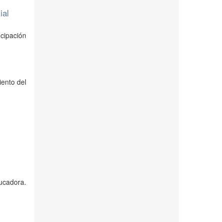
ial
ncipación
iento del
ucadora.