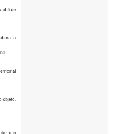
o el 5 de
abora la
nal
rritorial
o-objeto,
ntar una