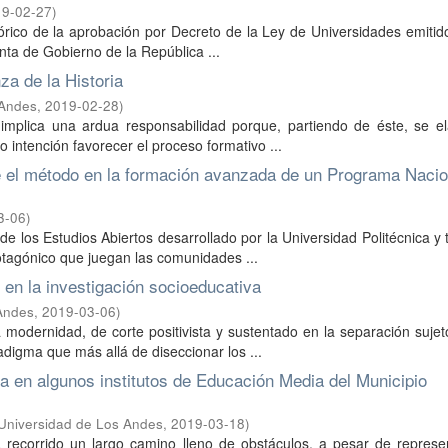
19-02-27
)
istórico de la aprobación por Decreto de la Ley de Universidades emitid
nta de Gobierno de la República ...
za de la Historia
 Andes
,
2019-02-28
)
implica una ardua responsabilidad porque, partiendo de éste, se el
 intención favorecer el proceso formativo ...
e el método en la formación avanzada de un Programa Nacio
3-06
)
 los Estudios Abiertos desarrollado por la Universidad Politécnica y te
otagónico que juegan las comunidades ...
 en la investigación socioeducativa
Andes
,
2019-03-06
)
a modernidad, de corte positivista y sustentado en la separación sujet
digma que más allá de diseccionar los ...
a en algunos institutos de Educación Media del Municipio
Universidad de Los Andes
,
2019-03-18
)
recorrido un largo camino lleno de obstáculos, a pesar de represe