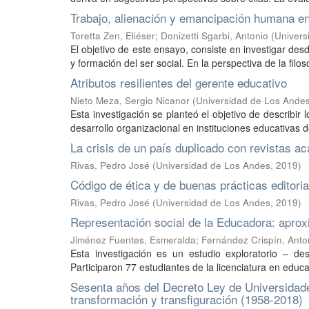
Trabajo, alienación y emancipación humana en
Toretta Zen, Eliéser
;
Donizetti Sgarbi, Antonio
(
Univers
El objetivo de este ensayo, consiste en investigar des
y formación del ser social. En la perspectiva de la filos
Atributos resilientes del gerente educativo
Nieto Meza, Sergio Nicanor
(
Universidad de Los Ande
Esta investigación se planteó el objetivo de describir 
desarrollo organizacional en instituciones educativas 
La crisis de un país duplicado con revistas 
Rivas, Pedro José
(
Universidad de Los Andes
,
2019
)
Código de ética y de buenas prácticas editori
Rivas, Pedro José
(
Universidad de Los Andes
,
2019
)
Representación social de la Educadora: aprox
Jiménez Fuentes, Esmeralda
;
Fernández Crispín, Anto
Esta investigación es un estudio exploratorio – des
Participaron 77 estudiantes de la licenciatura en educa
Sesenta años del Decreto Ley de Universidades
transformación y transfiguración (1958-2018)