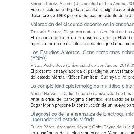
Moreno Pérez, Amado
(
Universidad de Los Andes
,
20
Este artículo está dirigido a resaltar el significado h
diciembre de 1958 por el entonces presidente de la Ju
Valoración del discurso docente en la enseñan
Troconis Suarez, Diego Armando
(
Universidad de Los
El discurso docente en la enseñanza de la Historia 
representación de distintos escenarios que tienen como
Los Estudios Abiertos. Consideraciones sobr
(PNFA)
Rivas, Pedro José
(
Universidad de Los Andes
,
2019-0
El presente ensayo aborda el paradigma universitario de
del estado Mérida “Kléber Ramírez”. Subraya el rol pr
La complejidad epistemológica multidisciplinar
Massé Narváez, Carlos Eduardo
(
Universidad de Los 
Ante la crisis del paradigma científico, emanado de l
Edgar Morin propone la construcción de un nuevo para
Diagnóstico de la enseñanza de Electroquímic
Libertador del estado Mérida
Pulido Pérez, Argemary Nayarit
;
Ortiz, Reynaldo Luis
(
La enseñanza de la electroquímica en Venezuela ha 