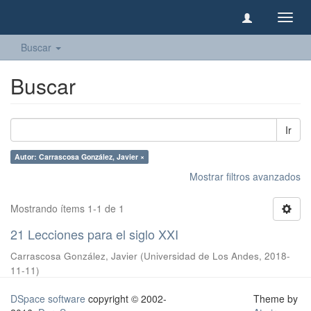
Camb
naveg
Buscar
Buscar
Ir
Autor: Carrascosa González, Javier ×
Mostrar filtros avanzados
Mostrando ítems 1-1 de 1
21 Lecciones para el siglo XXI
Carrascosa González, Javier
(
Universidad de Los Andes
,
2018-
11-11
)
DSpace software
copyright © 2002-
Theme by