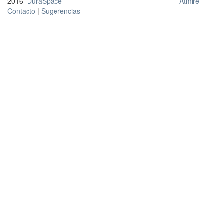
2016
DuraSpace
Atmire
Contacto
|
Sugerencias