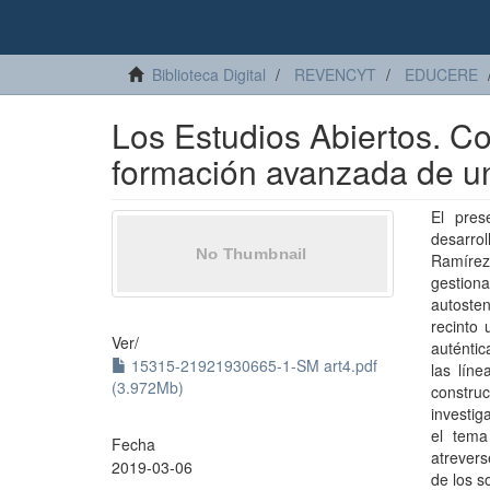
Biblioteca Digital
REVENCYT
EDUCERE
Los Estudios Abiertos. C
formación avanzada de u
El pres
desarrol
Ramírez”
gestion
autoste
recinto 
Ver/
auténti
15315-21921930665-1-SM art4.pdf
las líne
(3.972Mb)
constru
investig
el tema
Fecha
atrever
2019-03-06
de los s