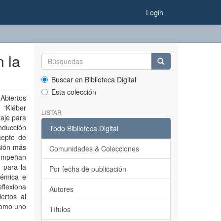
Login
 la
Buscar en Biblioteca Digital
Esta colección
Abiertos
 “Kléber
LISTAR
aje para
nducción
Todo Biblioteca Digital
cepto de
esión más
Comunidades & Colecciones
sempeñan
o para la
Por fecha de publicación
démica e
eflexiona
Autores
ertos al
como uno
Títulos