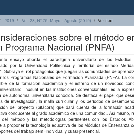
2019
Vol. 23, Nº 75: Mayo - Agosto (2019)
Ver ítem
onsideraciones sobre el método en
n Programa Nacional (PNFA)
ente ensayo aborda el paradigma universitario de los Estudios 
lado por la Universidad Politécnica y territorial del estado Mérida
. Subraya el rol protagónico que juegan las comunidades de aprendiz
ar los Programas Nacionales de Formación Avanzada (PNFA). La co
nible de la formación académica y el estreno de un novedoso con
universitario -inusual en las instituciones convencionales- es la expr
ca de autonomía universitaria conocida. Se destaca el papel que de
as de investigación, la malla curricular y los periodos de desempeñ
cción del proyecto (bitácora) que dará cuenta de la formación aca
ativa conducente al grado académico de una comunidad.. Así mismo, r
 del método y las metodologías pertinentes con los Estudios Abi
se a proponer la tecnología educativa de los Módulos de Enseñanza 
oportes del trabajo semi-individual y cuasi-presencial.