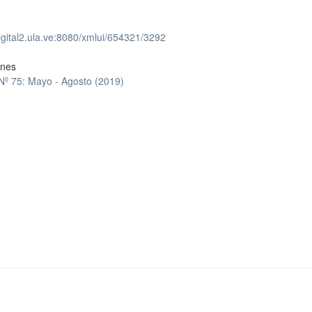
digital2.ula.ve:8080/xmlui/654321/3292
ones
 Nº 75: Mayo - Agosto (2019)