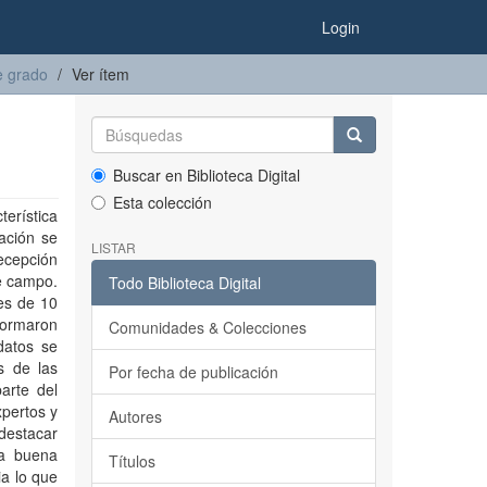
Login
e grado
Ver ítem
Buscar en Biblioteca Digital
Esta colección
terística
ación se
LISTAR
recepción
de campo.
Todo Biblioteca Digital
es de 10
formaron
Comunidades & Colecciones
datos se
s de las
Por fecha de publicación
arte del
xpertos y
Autores
 destacar
na buena
Títulos
a lo que