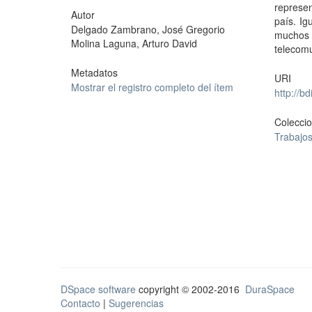
represen
Autor
país. I
Delgado Zambrano, José Gregorio
muchos 
Molina Laguna, Arturo David
telecomu
Metadatos
URI
Mostrar el registro completo del ítem
http://b
Colecci
Trabajos
DSpace software
copyright © 2002-2016
DuraSpace
Contacto
|
Sugerencias