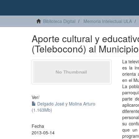
Biblioteca Digital
Memoria Intelectual ULA
Aporte cultural y educati
(Teleboconó) al Municipi
La telev
es la i
orienta 
en el Mu
La pobl
parroqu
Ver/
parte d
Delgado José y Molina Arturo
aplicar
(1.163Mb)
diferen
personal
su confi
Fecha
que un 
2013-05-14
programa