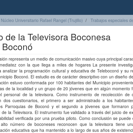
Núcleo Universitario Rafael Rangel (Trujillo)
Trabajos especiales d
vo de la Televisora Boconesa
o Boconó
isión representa un medio de comunicación masivo cuya principal carac
nmediatez con la que llega a miles de hogares La presente investig
a analizar la programación cultural y educativa de Teleboconó y su 
nicipio Boconó. El estudio es de carácter descriptivo con un diseño 
ación estuvo conformada por 100 habitantes del Municipio provenient
ias de la localidad y un grupo de 20 jóvenes que en algún momento 
el personal de la televisora. Como instrumento de recolección de 
on dos cuestionarios, el primero a ser administrado a los habitante
tes Parroquias de Boconó y el segundo a jóvenes que formaron p
 de la Televisora. El instrumento fue validado a través del juicio de e
abilidad verificada por una prueba piloto. Como conclusión se puede
alto número de boconeses reconocen que la televisora tiene u
ción educativa que ha mantenido a lo largo de sus años de existenci