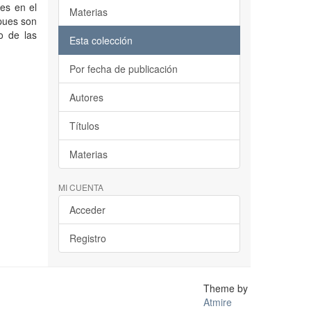
les en el
Materias
pues son
o de las
Esta colección
Por fecha de publicación
Autores
Títulos
Materias
MI CUENTA
Acceder
Registro
Theme by
Atmire