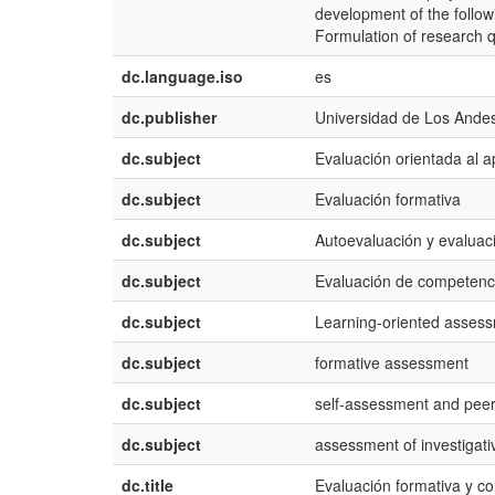
development of the followi
Formulation of research 
dc.language.iso
es
dc.publisher
Universidad de Los Ande
dc.subject
Evaluación orientada al a
dc.subject
Evaluación formativa
dc.subject
Autoevaluación y evaluac
dc.subject
Evaluación de competenci
dc.subject
Learning-oriented asses
dc.subject
formative assessment
dc.subject
self-assessment and pee
dc.subject
assessment of investigat
dc.title
Evaluación formativa y co