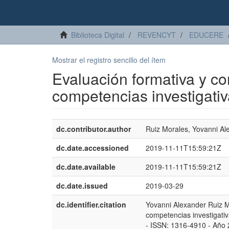
Biblioteca Digital
REVENCYT
EDUCERE
Mostrar el registro sencillo del ítem
Evaluación formativa y co
competencias investigativ
dc.contributor.author
Ruiz Morales, Yovanni Al
dc.date.accessioned
2019-11-11T15:59:21Z
dc.date.available
2019-11-11T15:59:21Z
dc.date.issued
2019-03-29
dc.identifier.citation
Yovanni Alexander Ruiz Mo
competencias investigativ
- ISSN: 1316-4910 - Año 