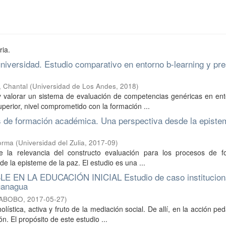
ria.
niversidad. Estudio comparativo en entorno b-learning y pre
, Chantal
(
Universidad de Los Andes
,
2018
)
r y valorar un sistema de evaluación de competencias genéricas en en
erior, nivel comprometido con la formación ...
s de formación académica. Una perspectiva desde la episte
orma
(
Universidad del Zulia
,
2017-09
)
e la relevancia del constructo evaluación para los procesos de f
e la episteme de la paz. El estudio es una ...
N LA EDUCACIÓN INICIAL Estudio de caso instituciona
uanagua
RABOBO
,
2017-05-27
)
lística, activa y fruto de la mediación social. De allí, en la acción pe
n. El propósito de este estudio ...