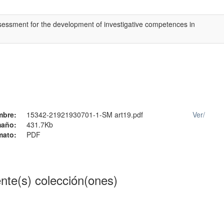
essment for the development of investigative competences in
mbre:
15342-21921930701-1-SM art19.pdf
Ver/
año:
431.7Kb
mato:
PDF
ente(s) colección(ones)