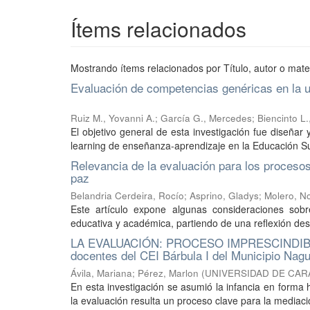
Ítems relacionados
Mostrando ítems relacionados por Título, autor o mate
Evaluación de competencias genéricas en la u
Ruiz M., Yovanni A.
;
García G., Mercedes
;
Biencinto L.
El objetivo general de esta investigación fue diseña
learning de enseñanza-aprendizaje en la Educación Sup
Relevancia de la evaluación para los proceso
paz
Belandria Cerdeira, Rocío
;
Asprino, Gladys
;
Molero, N
Este artículo expone algunas consideraciones sobr
educativa y académica, partiendo de una reflexión desd
LA EVALUACIÓN: PROCESO IMPRESCINDIBLE E
docentes del CEI Bárbula I del Municipio Nag
Ávila, Mariana
;
Pérez, Marlon
(
UNIVERSIDAD DE CA
En esta investigación se asumió la infancia en forma ho
la evaluación resulta un proceso clave para la mediació