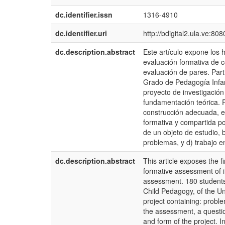
dc.identifier.issn
1316-4910
dc.identifier.uri
http://bdigital2.ula.ve:8
dc.description.abstract
Este artículo expone los 
evaluación formativa de c
evaluación de pares. Part
Grado de Pedagogía Infan
proyecto de investigación 
fundamentación teórica. P
construcción adecuada, en
formativa y compartida pos
de un objeto de estudio, 
problemas, y d) trabajo e
dc.description.abstract
This article exposes the f
formative assessment of 
assessment. 180 students 
Child Pedagogy, of the Un
project containing: proble
the assessment, a questi
and form of the project. 