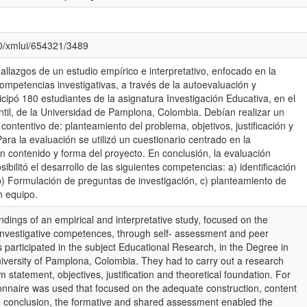
080/xmlui/654321/3489
hallazgos de un estudio empírico e interpretativo, enfocado en la
ompetencias investigativas, a través de la autoevaluación y
icipó 180 estudiantes de la asignatura Investigación Educativa, en el
til, de la Universidad de Pamplona, Colombia. Debían realizar un
contentivo de: planteamiento del problema, objetivos, justificación y
ara la evaluación se utilizó un cuestionario centrado en la
 contenido y forma del proyecto. En conclusión, la evaluación
ibilitó el desarrollo de las siguientes competencias: a) identificación
b) Formulación de preguntas de investigación, c) planteamiento de
n equipo.
indings of an empirical and interpretative study, focused on the
investigative competences, through self- assessment and peer
participated in the subject Educational Research, in the Degree in
iversity of Pamplona, Colombia. They had to carry out a research
m statement, objectives, justification and theoretical foundation. For
onnaire was used that focused on the adequate construction, content
In conclusion, the formative and shared assessment enabled the