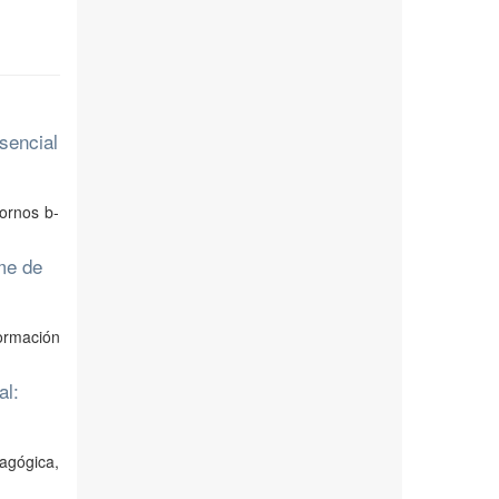
sencial
tornos b-
me de
ormación
l:
dagógica,