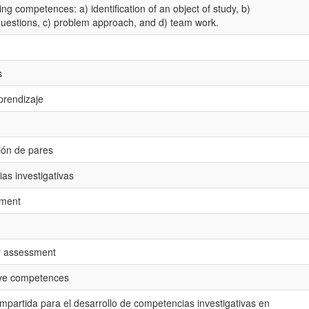
ng competences: a) identification of an object of study, b)
questions, c) problem approach, and d) team work.
s
prendizaje
ión de pares
as investigativas
sment
r assessment
ive competences
mpartida para el desarrollo de competencias investigativas en