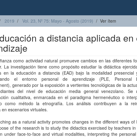
2019
Vol. 23, Nº 75: Mayo - Agosto (2019)
Ver ítem
educación a distancia aplicada en 
ndizaje
ñanza como actividad natural promueve cambios en las diferentes f
. La investigación tiene como propósito estudiar la didáctica ejercid
s en la educación a distancia (EAD) bajo la modalidad presencial y 
retando el entorno personal de aprendizaje (PLE, Personal L
ent), generado por la exposición a vertientes tecnológicas de la actu
udiantes del nivel de educación media general venezolano. Se ut
ación cualitativa, enmarcada en el paradigma hermenéutico o interpr
ndo como método la etnografía. Los análisis contribuyen a la rei
a en escenarios virtuales.
hing as a natural activity promotes changes in the different ways of 
ose of the research is to study the didactics exercised by teachers in
n under face-to-face and virtual modalities, interpreting the personal