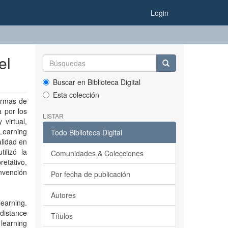
Login
el
Buscar en Biblioteca Digital
Esta colección
ormas de
a por los
LISTAR
virtual,
earning
Todo Biblioteca Digital
alidad en
ilizó la
Comunidades & Colecciones
etativo,
nvención
Por fecha de publicación
Autores
learning.
 distance
Títulos
 learning