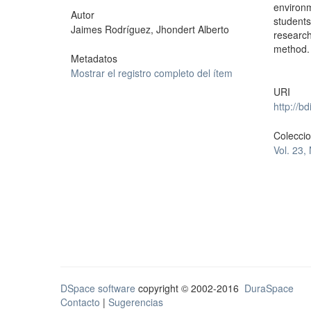
environ
Autor
students
Jaimes Rodríguez, Jhondert Alberto
research
method. 
Metadatos
Mostrar el registro completo del ítem
URI
http://b
Colecci
Vol. 23,
DSpace software
copyright © 2002-2016
DuraSpace
Contacto
|
Sugerencias