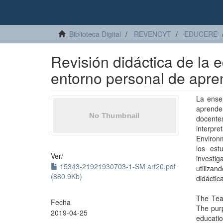
Biblioteca Digital
REVENCYT
EDUCERE
Revisión didáctica de la 
entorno personal de apre
La ense
aprender
docente
interp
Environm
los est
Ver/
investig
15343-21921930703-1-SM art20.pdf
utiliza
(880.9Kb)
didáctic
The Teac
Fecha
The purp
2019-04-25
educatio