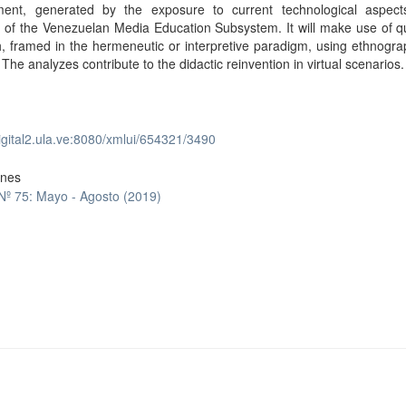
ment, generated by the exposure to current technological aspect
 of the Venezuelan Media Education Subsystem. It will make use of qu
, framed in the hermeneutic or interpretive paradigm, using ethnogr
The analyzes contribute to the didactic reinvention in virtual scenarios.
digital2.ula.ve:8080/xmlui/654321/3490
ones
 Nº 75: Mayo - Agosto (2019)