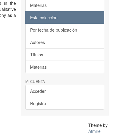
s in the
Materias
alitative
aphy as a
Esta colección
Por fecha de publicación
Autores
Títulos
Materias
MI CUENTA
Acceder
Registro
Theme by
Atmire