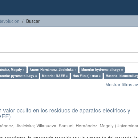
Revolución
Buscar
ández, Magaly ×
Autor: Hernández, Jiraleiska ×
Materia: hydrometallurgy ×
ateria: pyrometallurgy ×
Materia: RAEE ×
Has File(s): true ×
Materia: biometallur
Mostrar filtros 
n valor oculto en los residuos de aparatos eléctricos y
RAEE)
ández, Jiraleiska
;
Villanueva, Samuel
;
Hernández, Magaly
(
Universida
)