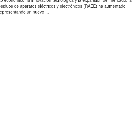
to económico, la innovación tecnológica y la expansión del mercado, la
esiduos de aparatos eléctricos y electrónicos (RAEE) ha aumentado
 representando un nuevo ...