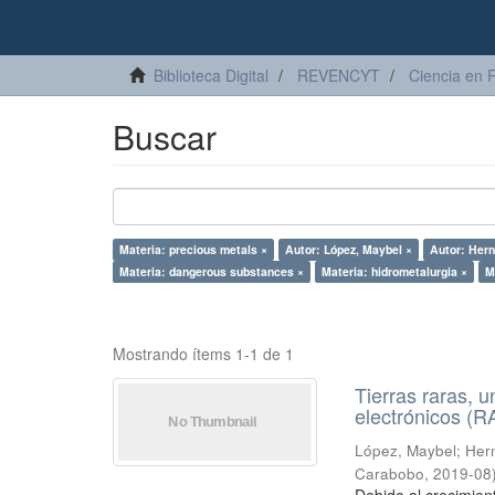
Biblioteca Digital
REVENCYT
Ciencia en 
Buscar
Materia: precious metals ×
Autor: López, Maybel ×
Autor: Hern
Materia: dangerous substances ×
Materia: hidrometalurgia ×
M
Mostrando ítems 1-1 de 1
Tierras raras, u
electrónicos (
López, Maybel
;
Hern
Carabobo
,
2019-08