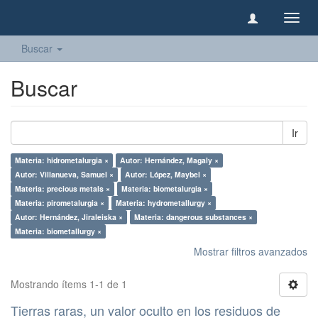
Camb
naveg
Buscar
Buscar
Ir
Materia: hidrometalurgia ×
Autor: Hernández, Magaly ×
Autor: Villanueva, Samuel ×
Autor: López, Maybel ×
Materia: precious metals ×
Materia: biometalurgia ×
Materia: pirometalurgia ×
Materia: hydrometallurgy ×
Autor: Hernández, Jiraleiska ×
Materia: dangerous substances ×
Materia: biometallurgy ×
Mostrar filtros avanzados
Mostrando ítems 1-1 de 1
Tierras raras, un valor oculto en los residuos de