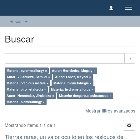
Camb
naveg
Buscar
Buscar
Ir
Materia: pyrometallurgy ×
Autor: Hernández, Magaly ×
Autor: Villanueva, Samuel ×
Autor: López, Maybel ×
Materia: precious metals ×
Materia: biometalurgia ×
Materia: pirometalurgia ×
Materia: hydrometallurgy ×
Autor: Hernández, Jiraleiska ×
Materia: dangerous substances ×
Materia: biometallurgy ×
Mostrar filtros avanzados
Mostrando ítems 1-1 de 1
Tierras raras, un valor oculto en los residuos de