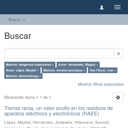
Camb
naveg
Buscar
Buscar
Ir
Materia: dangerous substances ×
Autor: Hernández, Magaly ×
Autor: López, Maybel ×
Materia: metales preciosos ×
Has File(s): true ×
Materia: biometallurgy ×
Mostrar filtros avanzados
Mostrando ítems 1-1 de 1
Tierras raras, un valor oculto en los residuos de
aparatos eléctricos y electrónicos (RAEE)
López, Maybel
;
Hernández, Jiraleiska
;
Villanueva, Samuel
;