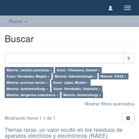
Camb
naveg
Buscar
Buscar
Ir
Materia: metales preciosos ×
Autor: Villanueva, Samuel ×
Autor: Hernández, Magaly ×
Materia: hidrometalurgia ×
Materia: RAEE ×
Materia: precious metals ×
Autor: López, Maybel ×
Materia: hydrometallurgy ×
Autor: Hernández, Jiraleiska ×
Materia: dangerous substances ×
Materia: biometallurgy ×
Mostrar filtros avanzados
Mostrando ítems 1-1 de 1
Tierras raras, un valor oculto en los residuos de
aparatos eléctricos y electrónicos (RAEE)