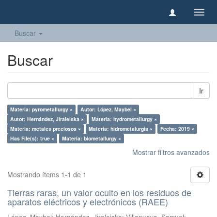
Camb
naveg
Buscar
Buscar
Ir
Materia: pyrometallurgy ×
Autor: López, Maybel ×
Autor: Hernández, Jiraleiska ×
Materia: hydrometallurgy ×
Materia: metales preciosos ×
Materia: hidrometalurgia ×
Fecha: 2019 ×
Has File(s): true ×
Materia: biometallurgy ×
Mostrar filtros avanzados
Mostrando ítems 1-1 de 1
Tierras raras, un valor oculto en los residuos de
aparatos eléctricos y electrónicos (RAEE)
López, Maybel
;
Hernández, Jiraleiska
;
Villanueva, Samuel
;