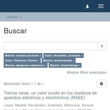
Camb
naveg
Buscar
Buscar
Ir
Materia: metales preciosos ×
Autor: Hernández, Jiraleiska ×
Autor: Villanueva, Samuel ×
Materia: pirometalurgia ×
Materia: dangerous substances ×
Materia: biometallurgy ×
Mostrar filtros avanzados
Mostrando ítems 1-1 de 1
Tierras raras, un valor oculto en los residuos de
aparatos eléctricos y electrónicos (RAEE)
López, Maybel
;
Hernández, Jiraleiska
;
Villanueva, Samuel
;