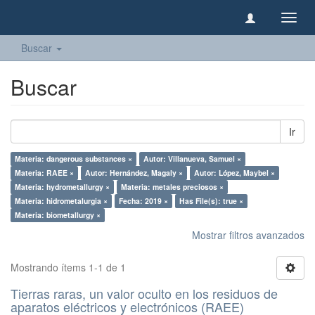
Camb
naveg
Buscar
Buscar
Ir
Materia: dangerous substances ×
Autor: Villanueva, Samuel ×
Materia: RAEE ×
Autor: Hernández, Magaly ×
Autor: López, Maybel ×
Materia: hydrometallurgy ×
Materia: metales preciosos ×
Materia: hidrometalurgia ×
Fecha: 2019 ×
Has File(s): true ×
Materia: biometallurgy ×
Mostrar filtros avanzados
Mostrando ítems 1-1 de 1
Tierras raras, un valor oculto en los residuos de
aparatos eléctricos y electrónicos (RAEE)