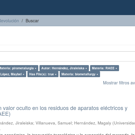
Revolución
Buscar
Materia: pirometalurgia ×
Autor: Hernández, Jiraleiska ×
Materia: RAEE ×
 López, Maybel ×
Has File(s): true ×
Materia: biometallurgy ×
Mostrar filtros 
n valor oculto en los residuos de aparatos eléctricos y
RAEE)
ández, Jiraleiska
;
Villanueva, Samuel
;
Hernández, Magaly
(
Universida
)