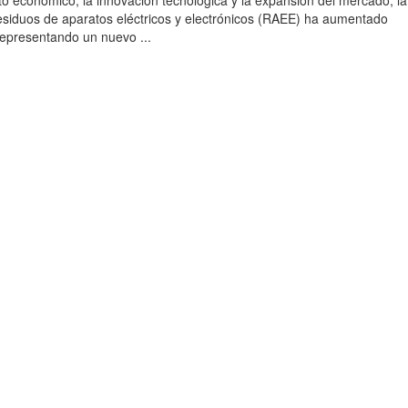
to económico, la innovación tecnológica y la expansión del mercado, la
esiduos de aparatos eléctricos y electrónicos (RAEE) ha aumentado
 representando un nuevo ...