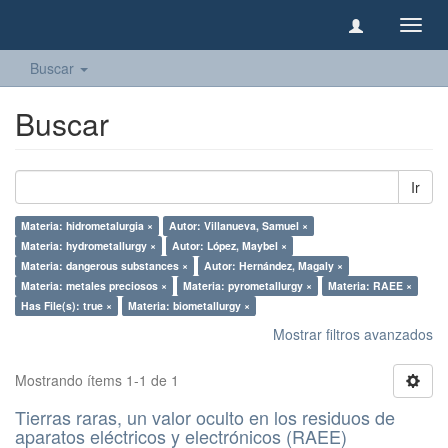
Camb
naveg
Buscar
Buscar
Ir
Materia: hidrometalurgia ×
Autor: Villanueva, Samuel ×
Materia: hydrometallurgy ×
Autor: López, Maybel ×
Materia: dangerous substances ×
Autor: Hernández, Magaly ×
Materia: metales preciosos ×
Materia: pyrometallurgy ×
Materia: RAEE ×
Has File(s): true ×
Materia: biometallurgy ×
Mostrar filtros avanzados
Mostrando ítems 1-1 de 1
Tierras raras, un valor oculto en los residuos de
aparatos eléctricos y electrónicos (RAEE)