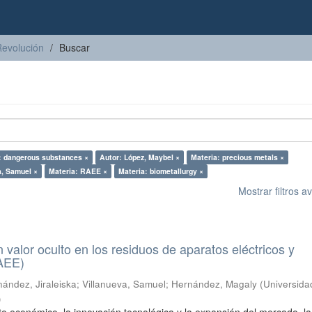
Revolución
Buscar
: dangerous substances ×
Autor: López, Maybel ×
Materia: precious metals ×
a, Samuel ×
Materia: RAEE ×
Materia: biometallurgy ×
Mostrar filtros 
n valor oculto en los residuos de aparatos eléctricos y
RAEE)
ández, Jiraleiska
;
Villanueva, Samuel
;
Hernández, Magaly
(
Universida
)