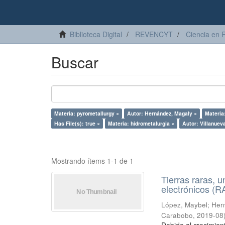
Biblioteca Digital
REVENCYT
Ciencia en 
Buscar
Materia: pyrometallurgy ×
Autor: Hernández, Magaly ×
Materia
Has File(s): true ×
Materia: hidrometalurgia ×
Autor: Villanuev
Mostrando ítems 1-1 de 1
Tierras raras, u
electrónicos (
López, Maybel
;
Hern
Carabobo
,
2019-08