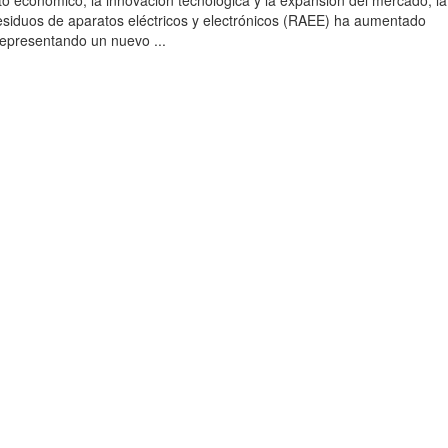
to económico, la innovación tecnológica y la expansión del mercado, la
esiduos de aparatos eléctricos y electrónicos (RAEE) ha aumentado
 representando un nuevo ...