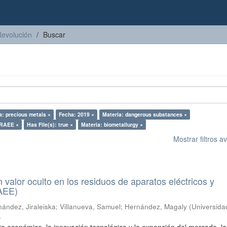
Revolución
Buscar
a: precious metals ×
Fecha: 2019 ×
Materia: dangerous substances ×
 RAEE ×
Has File(s): true ×
Materia: biometallurgy ×
Mostrar filtros 
n valor oculto en los residuos de aparatos eléctricos y
RAEE)
ández, Jiraleiska
;
Villanueva, Samuel
;
Hernández, Magaly
(
Universida
)