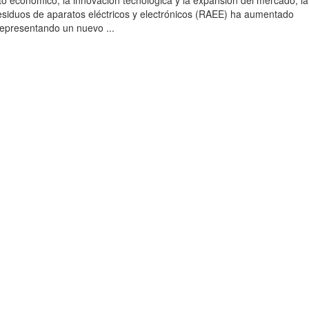
to económico, la innovación tecnológica y la expansión del mercado, la
esiduos de aparatos eléctricos y electrónicos (RAEE) ha aumentado
 representando un nuevo ...