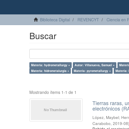
Biblioteca Digital
REVENCYT
Ciencia en 
Buscar
Materia: hydrometallurgy ×
Autor: Villanueva, Samuel ×
Materi
Materia: hidrometalurgia ×
Materia: pyrometallurgy ×
Materia:
Mostrando ítems 1-1 de 1
Tierras raras, u
electrónicos (
López, Maybel
;
Hern
Carabobo
,
2019-08