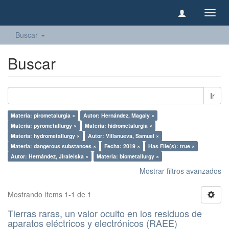
Camb
naveg
Buscar
Buscar
Ir
Materia: pirometalurgia ×
Autor: Hernández, Magaly ×
Materia: pyrometallurgy ×
Materia: hidrometalurgia ×
Materia: hydrometallurgy ×
Autor: Villanueva, Samuel ×
Materia: dangerous substances ×
Fecha: 2019 ×
Has File(s): true ×
Autor: Hernández, Jiraleiska ×
Materia: biometallurgy ×
Mostrar filtros avanzados
Mostrando ítems 1-1 de 1
Tierras raras, un valor oculto en los residuos de
aparatos eléctricos y electrónicos (RAEE)