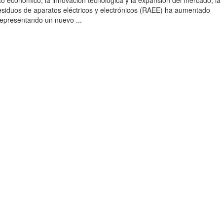
to económico, la innovación tecnológica y la expansión del mercado, la
esiduos de aparatos eléctricos y electrónicos (RAEE) ha aumentado
 representando un nuevo ...