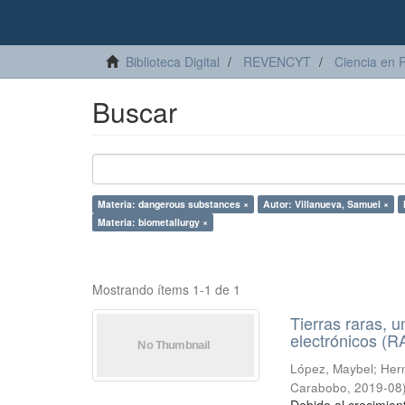
Biblioteca Digital
REVENCYT
Ciencia en 
Buscar
Materia: dangerous substances ×
Autor: Villanueva, Samuel ×
Materia: biometallurgy ×
Mostrando ítems 1-1 de 1
Tierras raras, u
electrónicos (
López, Maybel
;
Hern
Carabobo
,
2019-08