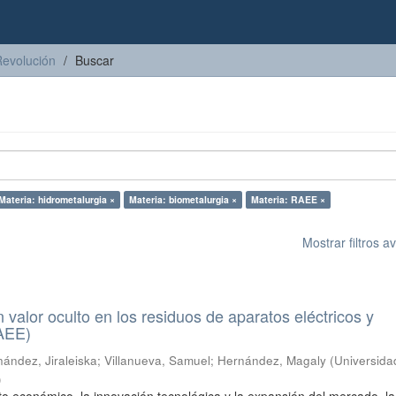
Revolución
Buscar
Materia: hidrometalurgia ×
Materia: biometalurgia ×
Materia: RAEE ×
Mostrar filtros 
n valor oculto en los residuos de aparatos eléctricos y
RAEE)
ández, Jiraleiska
;
Villanueva, Samuel
;
Hernández, Magaly
(
Universida
)