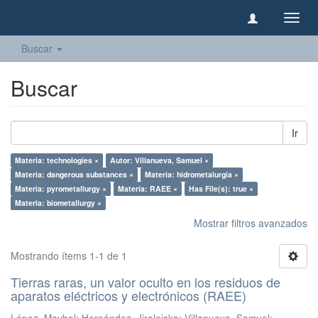
Camb
naveg
Buscar
Buscar
Ir
Materia: technologies ×
Autor: Villanueva, Samuel ×
Materia: dangerous substances ×
Materia: hidrometalurgia ×
Materia: pyrometallurgy ×
Materia: RAEE ×
Has File(s): true ×
Materia: biometallurgy ×
Mostrar filtros avanzados
Mostrando ítems 1-1 de 1
Tierras raras, un valor oculto en los residuos de
aparatos eléctricos y electrónicos (RAEE)
López, Maybel
;
Hernández, Jiraleiska
;
Villanueva, Samuel
;