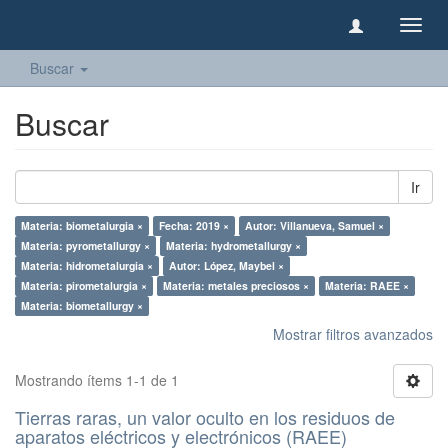
Camb
naveg
Buscar
Buscar
Ir
Materia: biometalurgia ×
Fecha: 2019 ×
Autor: Villanueva, Samuel ×
Materia: pyrometallurgy ×
Materia: hydrometallurgy ×
Materia: hidrometalurgia ×
Autor: López, Maybel ×
Materia: pirometalurgia ×
Materia: metales preciosos ×
Materia: RAEE ×
Materia: biometallurgy ×
Mostrar filtros avanzados
Mostrando ítems 1-1 de 1
Tierras raras, un valor oculto en los residuos de
aparatos eléctricos y electrónicos (RAEE)