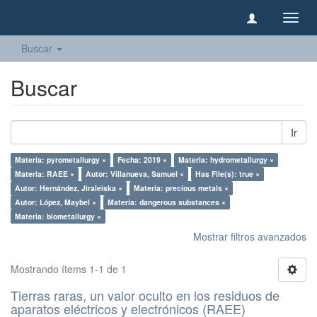
Camb
naveg
Buscar
Buscar
Ir
Materia: pyrometallurgy ×
Fecha: 2019 ×
Materia: hydrometallurgy ×
Materia: RAEE ×
Autor: Villanueva, Samuel ×
Has File(s): true ×
Autor: Hernández, Jiraleiska ×
Materia: precious metals ×
Autor: López, Maybel ×
Materia: dangerous substances ×
Materia: biometallurgy ×
Mostrar filtros avanzados
Mostrando ítems 1-1 de 1
Tierras raras, un valor oculto en los residuos de
aparatos eléctricos y electrónicos (RAEE)