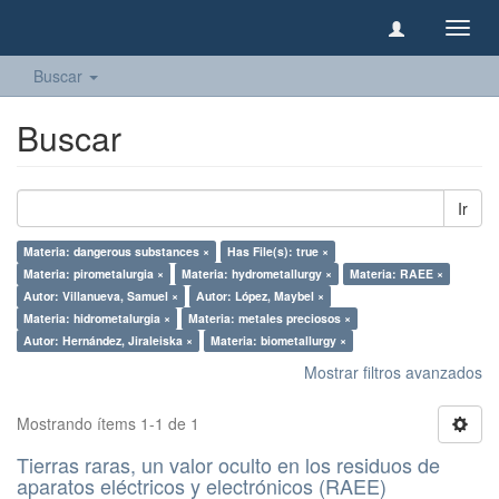
Camb
naveg
Buscar
Buscar
Ir
Materia: dangerous substances ×
Has File(s): true ×
Materia: pirometalurgia ×
Materia: hydrometallurgy ×
Materia: RAEE ×
Autor: Villanueva, Samuel ×
Autor: López, Maybel ×
Materia: hidrometalurgia ×
Materia: metales preciosos ×
Autor: Hernández, Jiraleiska ×
Materia: biometallurgy ×
Mostrar filtros avanzados
Mostrando ítems 1-1 de 1
Tierras raras, un valor oculto en los residuos de
aparatos eléctricos y electrónicos (RAEE)