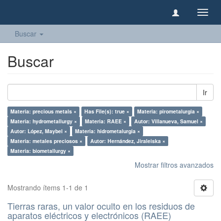
Camb
naveg
Buscar
Buscar
Ir
Materia: precious metals ×
Has File(s): true ×
Materia: pirometalurgia ×
Materia: hydrometallurgy ×
Materia: RAEE ×
Autor: Villanueva, Samuel ×
Autor: López, Maybel ×
Materia: hidrometalurgia ×
Materia: metales preciosos ×
Autor: Hernández, Jiraleiska ×
Materia: biometallurgy ×
Mostrar filtros avanzados
Mostrando ítems 1-1 de 1
Tierras raras, un valor oculto en los residuos de
aparatos eléctricos y electrónicos (RAEE)